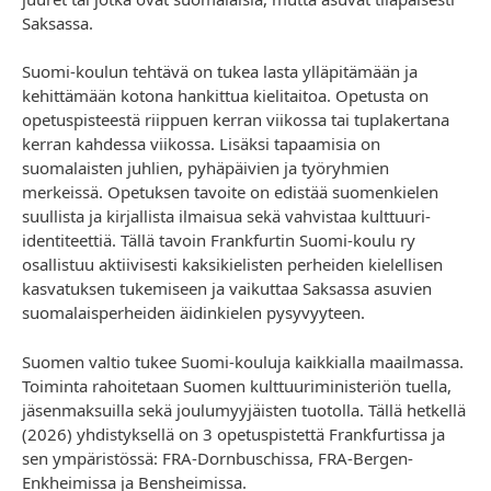
Saksassa.
Suomi-koulun tehtävä on tukea lasta ylläpitämään ja
kehittämään kotona hankittua kielitaitoa. Opetusta on
opetuspisteestä riippuen kerran viikossa tai tuplakertana
kerran kahdessa viikossa. Lisäksi tapaamisia on
suomalaisten juhlien, pyhäpäivien ja työryhmien
merkeissä. Opetuksen tavoite on edistää suomenkielen
suullista ja kirjallista ilmaisua sekä vahvistaa kulttuuri-
identiteettiä. Tällä tavoin Frankfurtin Suomi-koulu ry
osallistuu aktiivisesti kaksikielisten perheiden kielellisen
kasvatuksen tukemiseen ja vaikuttaa Saksassa asuvien
suomalaisperheiden äidinkielen pysyvyyteen.
Suomen valtio tukee Suomi-kouluja kaikkialla maailmassa.
Toiminta rahoitetaan Suomen kulttuuriministeriön tuella,
jäsenmaksuilla sekä joulumyyjäisten tuotolla. Tällä hetkellä
(2026) yhdistyksellä on 3 opetuspistettä Frankfurtissa ja
sen ympäristössä: FRA-Dornbuschissa, FRA-Bergen-
Enkheimissa ja Bensheimissa.