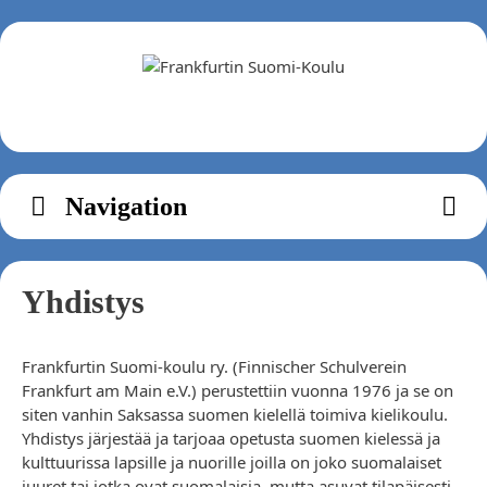
Zum
Inhalt
springen
Navigation
Yhdistys
Frankfurtin Suomi-koulu ry. (Finnischer Schulverein
Frankfurt am Main e.V.) perustettiin vuonna 1976 ja se on
siten vanhin Saksassa suomen kielellä toimiva kielikoulu.
Yhdistys järjestää ja tarjoaa opetusta suomen kielessä ja
kulttuurissa lapsille ja nuorille joilla on joko suomalaiset
juuret tai jotka ovat suomalaisia, mutta asuvat tilapäisesti