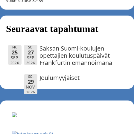
Volkerstraße 37-39
Seuraavat tapahtumat
Saksan Suomi-koulujen
FR.
SO.
25
27
opettajien koulutuspäivät
SEP.
SEP.
Frankfurtin emännöimänä
2026
2026
Joulumyyjäiset
SO.
29
NOV.
2026