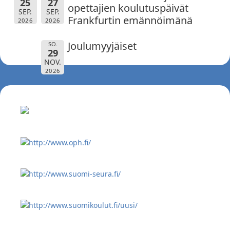
25
27
opettajien koulutuspäivät
SEP.
SEP.
Frankfurtin emännöimänä
2026
2026
Joulumyyjäiset
SO.
29
NOV.
2026