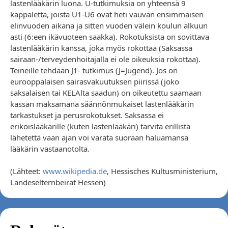
lastenlääkärin luona. U-tutkimuksia on yhteensä 9
kappaletta, joista U1-U6 ovat heti vauvan ensimmäisen
elinvuoden aikana ja sitten vuoden välein koulun alkuun
asti (6:een ikävuoteen saakka). Rokotuksista on sovittava
lastenlääkärin kanssa, joka myös rokottaa (Saksassa
sairaan-/terveydenhoitajalla ei ole oikeuksia rokottaa).
Teineille tehdään J1- tutkimus (J=Jugend). Jos on
eurooppalaisen sairasvakuutuksen piirissä (joko
saksalaisen tai KELAlta saadun) on oikeutettu saamaan
kassan maksamana säännönmukaiset lastenlääkärin
tarkastukset ja perusrokotukset. Saksassa ei
erikoislääkärille (kuten lastenlääkäri) tarvita erillistä
lähetettä vaan ajan voi varata suoraan haluamansa
lääkärin vastaanotolta.
(Lähteet:
www.wikipedia.de
, Hessisches Kultusministerium,
Landeselternbeirat Hessen)