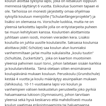
koulun aloittaa syksyllä lapsi, joka on kesäkuun loppuun
mennessä täyttänyt 6 vuotta. Esikoulua Suomen tapaan ei
ole. Tarhoissa on monesti järjestetty omaa ohjelmaa
syksyllä kouluun menijöille (”Schulanfängerprojekte”) ja
lisäksi on olemassa ns. Vorschule-luokkia, mutta ne on
yleensä tarkoitettu lapsille jolla on erityistarpeita puheen
tai muun kehityksen kanssa. Kouluntien aloittamista
juhlitaan usein isosti, monien vieraiden kera. Lisäksi
kouluilla on juhlia uusille koululaisille. Saksassa koulunsa
aloittava (ABC-Schütze) saa koulun alun kunniaksi
vanhemmiltaan ja/tai muilta sukulaisilta „koulu tuutin“
(Schultüte, Zuckertüte“), joka on kaartion muotoinen
yleensä pahvinen suuri torvi, johon laitetaan sisään karkkia
ja koulutarvikkeita. Tämä otetaan sitten ensimäisenä
koulupäivänä mukaan kouluun. Peruskoulu (Grundschule)
kestää 4 vuotta ja koulu määräytyy asuinpaikan mukaan
(lähikoulu). 10-11-vuotiaana lapsi voi koulun ja
vanhempien välisen keskustelun perusteella joko pyrkiä
haluamaansa lukioon (Gymnasium), johon tarvitaan
yleensä sekä hyvä keskiarvo että mahdollisesti muuta
koulun vaatimaa erikoistosaamista tai haluamaansa