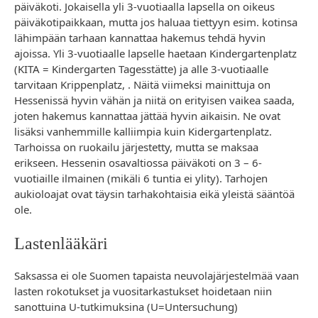
päiväkoti. Jokaisella yli 3-vuotiaalla lapsella on oikeus
päiväkotipaikkaan, mutta jos haluaa tiettyyn esim. kotinsa
lähimpään tarhaan kannattaa hakemus tehdä hyvin
ajoissa. Yli 3-vuotiaalle lapselle haetaan Kindergartenplatz
(KITA = Kindergarten Tagesstätte) ja alle 3-vuotiaalle
tarvitaan Krippenplatz, . Näitä viimeksi mainittuja on
Hessenissä hyvin vähän ja niitä on erityisen vaikea saada,
joten hakemus kannattaa jättää hyvin aikaisin. Ne ovat
lisäksi vanhemmille kalliimpia kuin Kidergartenplatz.
Tarhoissa on ruokailu järjestetty, mutta se maksaa
erikseen. Hessenin osavaltiossa päiväkoti on 3 – 6-
vuotiaille ilmainen (mikäli 6 tuntia ei ylity). Tarhojen
aukioloajat ovat täysin tarhakohtaisia eikä yleistä sääntöä
ole.
Lastenlääkäri
Saksassa ei ole Suomen tapaista neuvolajärjestelmää vaan
lasten rokotukset ja vuositarkastukset hoidetaan niin
sanottuina U-tutkimuksina (U=Untersuchung)