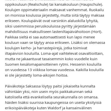
oppikouluun (Realschule) tai kansakouluun (Haupschule).
Koulujen oppimateriaalin maksavat vanhemmat. Ruokailu
on monissa koulussa järjestetty, mutta siitä täytyy maksaa
erikseen. Koulupäivät ovat varsinkin alaluokilla lyhyitä,
siksi useimmissa peruskouluissa pyritty järjestämään
mahdollisuus maksulliseen lasteniltapäivähoitoon (Hort).
Paikkaa sieltä ei saa automaattisesti kun lapsi menee
kouluun vaan se täytyy anoa erikseen. Lisäksi on olemassa
koulujen kerho- ja harrastepiirejä, jotka toimivat
iltapäivisin kouluilla. Loma-ajat vaihtelevat osavaltioittain,
mutta ne jakaantuvat tasaisemmin koko vuodelle kuin
Suomen kesälomapainotteinen rytmi. Hessenin kouluilla
on vuodessa 13 viikkoa lomaa vuodessa. Kaikilla kouluilla
ei ole järjestetty loma-aikojen hoitoa.
Päiväkoteja Saksassa löytyy paitsi jokaiselta kunnalta
vähintään yksi, niin usein myös paikkakunnan sekä
katolisella että evankelisella seurakunnalla on omansa.
Näiden lisäksi suurissa kaupungeissa on useita yksityisiä
erikoispäiväkoteja kuten Waldorf ja kansainvälinen