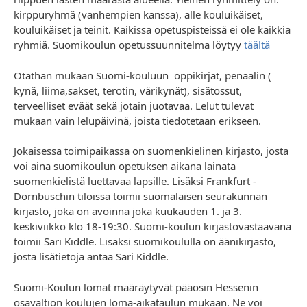
kirppuryhmä (vanhempien kanssa), alle kouluikäiset,
kouluikäiset ja teinit. Kaikissa opetuspisteissä ei ole kaikkia
ryhmiä. Suomikoulun opetussuunnitelma löytyy
täältä
Otathan mukaan Suomi-kouluun oppikirjat, penaalin (
kynä, liima,sakset, terotin, värikynät), sisätossut,
terveelliset eväät sekä jotain juotavaa. Lelut tulevat
mukaan vain lelupäivinä, joista tiedotetaan erikseen.
Jokaisessa toimipaikassa on suomenkielinen kirjasto, josta
voi aina suomikoulun opetuksen aikana lainata
suomenkielistä luettavaa lapsille. Lisäksi Frankfurt -
Dornbuschin tiloissa toimii suomalaisen seurakunnan
kirjasto, joka on avoinna joka kuukauden 1. ja 3.
keskiviikko klo 18-19:30. Suomi-koulun kirjastovastaavana
toimii Sari Kiddle. Lisäksi suomikoululla on äänikirjasto,
josta lisätietoja antaa Sari Kiddle.
Suomi-Koulun lomat määräytyvät pääosin Hessenin
osavaltion koulujen loma-aikataulun mukaan. Ne voi