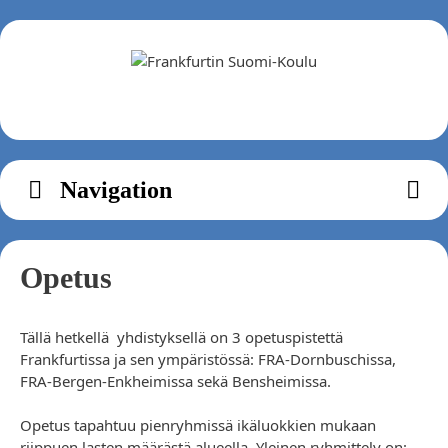
Zum
Inhalt
springen
Navigation
Opetus
Tällä hetkellä yhdistyksellä on 3 opetuspistettä
Frankfurtissa ja sen ympäristössä: FRA-Dornbuschissa,
FRA-Bergen-Enkheimissa sekä Bensheimissa.
Opetus tapahtuu pienryhmissä ikäluokkien mukaan
riippuen lasten määrästä alueella. Yleinen ryhmittely on: