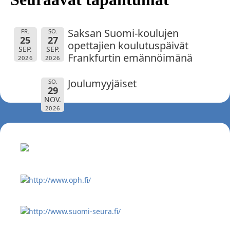
Saksan Suomi-koulujen
FR.
SO.
25
27
opettajien koulutuspäivät
SEP.
SEP.
Frankfurtin emännöimänä
2026
2026
Joulumyyjäiset
SO.
29
NOV.
2026