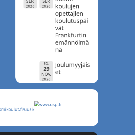
SEP.
SEP.
koulujen
2026
2026
opettajien
koulutuspäi
vät
Frankfurtin
emännöimä
nä
Joulumyyjäis
SO.
29
et
NOV.
2026