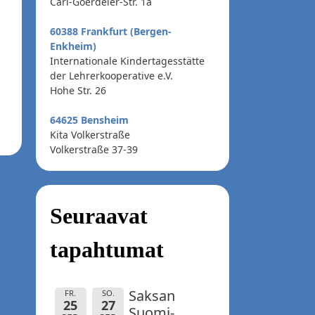
Carl-Goerdeler-Str. 1a
60388 Frankfurt (Bergen-
Enkheim)
.
Internationale Kindertagesstätte
der Lehrerkooperative e.V.
Hohe Str. 26
64625 Bensheim
Kita Volkerstraße
Volkerstraße 37-39
Seuraavat
tapahtumat
Saksan
FR.
SO.
25
27
Suomi-