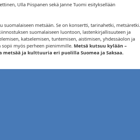
ettinen, Ulla Piispanen sekä Janne Tuomi esityksellään
u suomalaiseen metsään. Se on konsertti, tarinahetki, metsäretki
kiinnostuksen suomalaiseen luontoon, lastenkirjallisuuteen ja
lemisen, katselemisen, tuntemisen, aistimisen, yhdessäolon ja
ia sopii myös perheen pienimmille.
Metsä kutsuu kylään –
 metsää ja kulttuuria eri puolilla Suomea ja Saksaa.