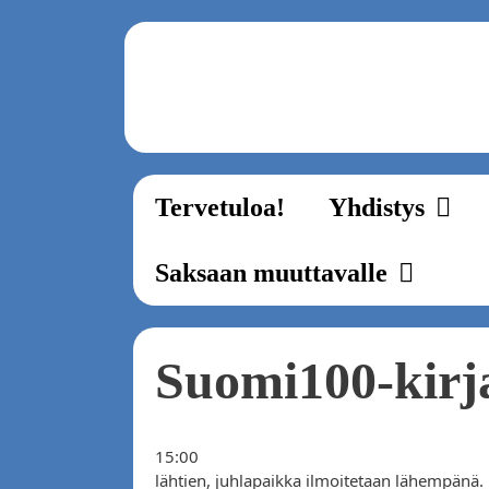
Zum
Inhalt
springen
Tervetuloa!
Yhdistys
Saksaan muuttavalle
Suomi100-kirja
15:00
lähtien, juhlapaikka ilmoitetaan lähempänä.