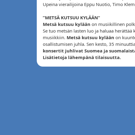
Upeina vierailijoina Eppu Nuotio, Timo Klem
”
METSÄ KUTSUU KYLÄÄN“
Metsä kutsuu kylään
on musiikillinen polk
Se tuo metsän lasten luo ja haluaa herättää 
musiikkiin.
Metsä kutsuu kylään
on kuunte
osallistumisen juhla. Sen kesto, 35 minuutt
konsertit juhlivat Suomea ja suomalaista
Lisätietoja lähempänä tilaisuutta.