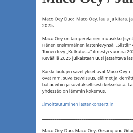
Maco Oey Duo: Maco Oey, laulu ja kitara, ja 
2025.
Maco Oey on tamperelainen muusikko (syntyn
Hänen ensimmäinen lastenlevynsä: „Siistii!
Toinen levy „Kutkutusta“ ilmestyi vuonna 202
Keväällä 2025 julkaistaan uusi jatsahtava las
Kaikki laulujen sävellykset ovat Maco Oeyn j
ovat mm. suvaitsevaisuus, eläimet ja kierrät
balladeihin ja sovituksellisesti kekseliäitä. L
yhdessäolon lämmin kokemus.
Ilmoittautuminen lastenkonserttiin
___________________________________________
Maco Oey Duo: Maco Oey, Gesang und Gitar