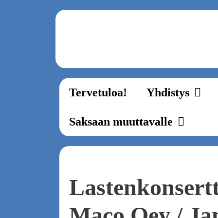
Zum
Inhalt
springen
Tervetuloa!
Yhdistys
Saksaan muuttavalle
Lastenkonsertt
Maco Oey / Ja