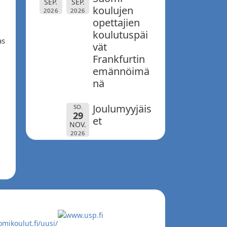
SEP.
SEP.
koulujen
2026
2026
opettajien
koulutuspäi
as
vät
Frankfurtin
emännöimä
nä
Joulumyyjäis
SO.
29
et
NOV.
2026