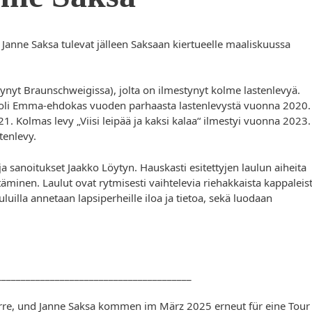
Janne Saksa tulevat jälleen Saksaan kiertueelle maaliskuussa
yt Braunschweigissa), jolta on ilmestynyt kolme lastenlevyä.
“ oli Emma-ehdokas vuoden parhaasta lastenlevystä vuonna 2020.
1. Kolmas levy „Viisi leipää ja kaksi kalaa“ ilmestyi vuonna 2023.
tenlevy.
a sanoitukset Jaakko Löytyn. Hauskasti esitettyjen laulun aiheita
täminen. Laulut ovat rytmisesti vaihtelevia riehakkaista kappaleis
auluilla annetaan lapsiperheille iloa ja tietoa, sekä luodaan
________________________________________
re, und Janne Saksa kommen im März 2025 erneut für eine Tour