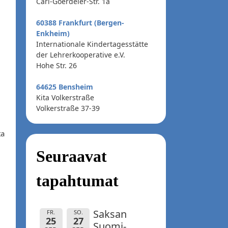
Carl-Goerdeler-Str. 1a
60388 Frankfurt (Bergen-
Enkheim)
Internationale Kindertagesstätte
der Lehrerkooperative e.V.
Hohe Str. 26
64625 Bensheim
Kita Volkerstraße
Volkerstraße 37-39
ta
Seuraavat
tapahtumat
Saksan
FR.
SO.
25
27
Suomi-