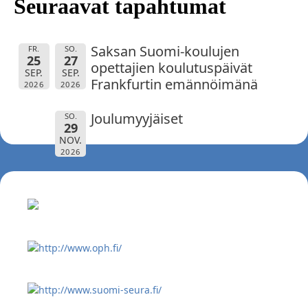
Seuraavat tapahtumat
Saksan Suomi-koulujen
FR.
SO.
25
27
opettajien koulutuspäivät
SEP.
SEP.
Frankfurtin emännöimänä
2026
2026
Joulumyyjäiset
SO.
29
NOV.
2026