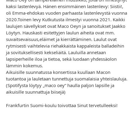
kaksi lastenlevyä. Hänen ensimmäinen lastenlevy: Siistii!,
oli Emma-ehdokas vuoden parhaasta lastenlevystä vuonna
2020.Toinen levy Kutkutusta ilmestyi vuonna 2021. Kaikki
laulujen sävellykset ovat Maco Oeyn ja sanoitukset Jaakko
Löytyn. Hauskasti esitettyjen laulun aiheita ovat mm.
suvaitsevaisuus,eläimet ja kierrättäminen. Laulut ovat
rytmisesti vaihtelevia riehakkaista kappaleista balladeihin
ja sovituksellisesti kekseliäitä. Lauluilla annetaan
lapsiperheille iloa ja tietoa, sekä luodaan yhdessäolon
lämmin kokemus.
Aikuisille suunnatussa konsertissa kuullaan Macon
tuotantoa ja lauletaan tunnettuja suomalaisia yhteislauluja.
(Spotifysta löytyy „maco oey“ haulla paljon lapsille ja
aikuisille suunnattuja biisejä)
Frankfurtin Suomi-koulu toivottaa Sinut tervetulleeksi!