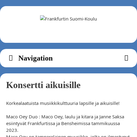
Zum
Inhalt
springen
Navigation
Konsertti aikuisille
Korkealaatuista musiikkikulttuuria lapsille ja aikuisille!
Maco Oey Duo : Maco Oey, laulu ja kitara ja Janne Saksa
esiintyvät Frankfurtissa ja Bensheimissa tammikuussa
2023.
Maco Oey on tamperelainen muusikko, jolta on ilmestynyt