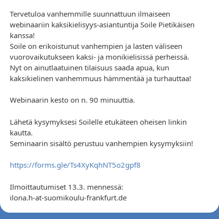
Tervetuloa vanhemmille suunnattuun ilmaiseen
webinaariin kaksikielisyys-asiantuntija Soile Pietikäisen
kanssa!
Soile on erikoistunut vanhempien ja lasten väliseen
vuorovaikutukseen kaksi- ja monikielisissä perheissä.
Nyt on ainutlaatuinen tilaisuus saada apua, kun
kaksikielinen vanhemmuus hämmentää ja turhauttaa!
Webinaarin kesto on n. 90 minuuttia.
Lähetä kysymyksesi Soilelle etukäteen oheisen linkin
kautta.
Seminaarin sisältö perustuu vanhempien kysymyksiin!
https://forms.gle/Ts4XyKqhNT5o2gpf8
Ilmoittautumiset 13.3. mennessä:
ilona.h-at-suomikoulu-frankfurt.de