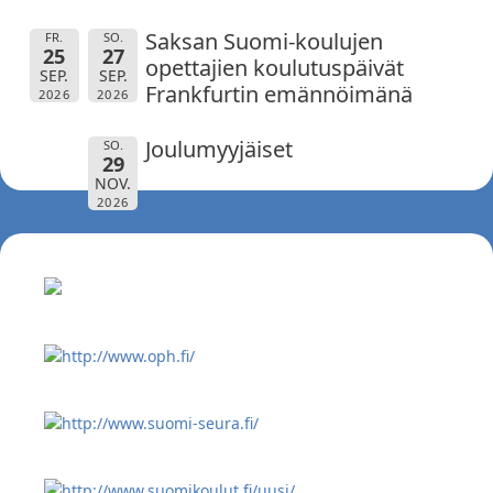
Saksan Suomi-koulujen
FR.
SO.
25
27
opettajien koulutuspäivät
SEP.
SEP.
Frankfurtin emännöimänä
2026
2026
Joulumyyjäiset
SO.
29
NOV.
2026