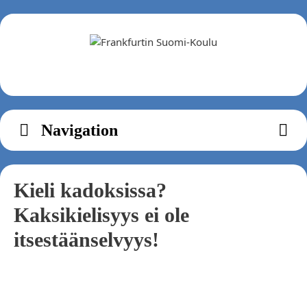
Zum
Inhalt
springen
Navigation
Kieli kadoksissa?
Kaksikielisyys ei ole
itsestäänselvyys!