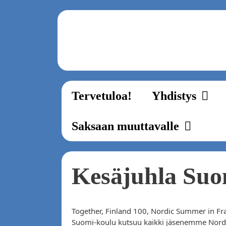
Zum
Inhalt
springen
Tervetuloa!
Yhdistys
Saksaan muuttavalle
Kesäjuhla Suo
Together, Finland 100, Nordic Summer in Fr
Suomi-koulu kutsuu kaikki jäsenemme Nordi