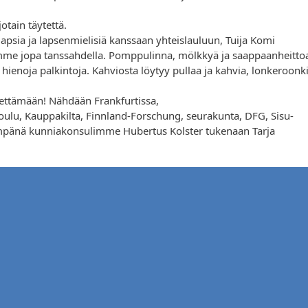
otain täytettä.
sia ja lapsenmielisiä kanssaan yhteislauluun, Tuija Komi
imme jopa tanssahdella. Pomppulinna, mölkkyä ja saappaanheitto
 hienoja palkintoja. Kahviosta löytyy pullaa ja kahvia, lonkeroonk
iettämään! Nähdään Frankfurtissa,
koulu, Kauppakilta, Finnland-Forschung, seurakunta, DFG, Sisu-
impänä kunniakonsulimme Hubertus Kolster tukenaan Tarja