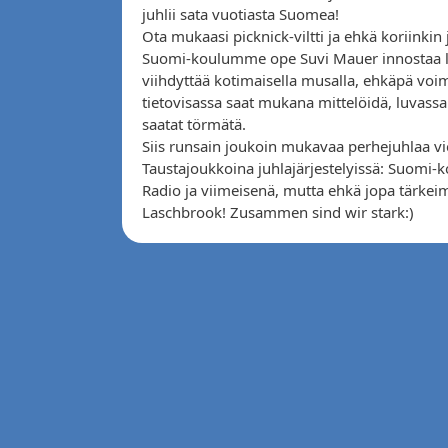
juhlii sata vuotiasta Suomea!
Ota mukaasi picknick-viltti ja ehkä koriinkin j
Suomi-koulumme ope Suvi Mauer innostaa lap
viihdyttää kotimaisella musalla, ehkäpä vo
tietovisassa saat mukana mittelöidä, luvassa
saatat törmätä.
Siis runsain joukoin mukavaa perhejuhlaa v
Taustajoukkoina juhlajärjestelyissä: Suomi-
Radio ja viimeisenä, mutta ehkä jopa tärke
Laschbrook! Zusammen sind wir stark:)