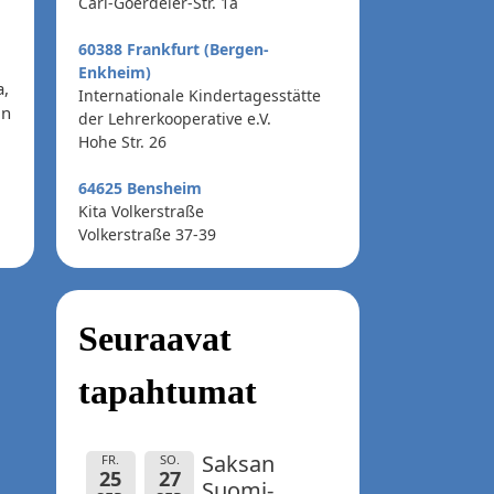
Carl-Goerdeler-Str. 1a
60388 Frankfurt (Bergen-
Enkheim)
a,
Internationale Kindertagesstätte
in
der Lehrerkooperative e.V.
Hohe Str. 26
64625 Bensheim
Kita Volkerstraße
Volkerstraße 37-39
Seuraavat
tapahtumat
Saksan
FR.
SO.
25
27
Suomi-