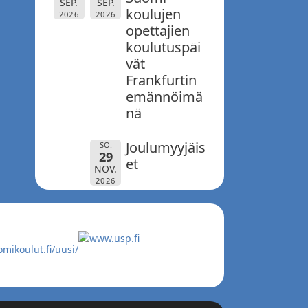
SEP.
SEP.
koulujen
2026
2026
opettajien
koulutuspäi
vät
Frankfurtin
emännöimä
nä
Joulumyyjäis
SO.
29
et
NOV.
2026