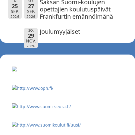
Saksan Suomi-koulujen
FR.
SO.
25
27
opettajien koulutuspäivät
SEP.
SEP.
Frankfurtin emännöimänä
2026
2026
Joulumyyjäiset
SO.
29
NOV.
2026