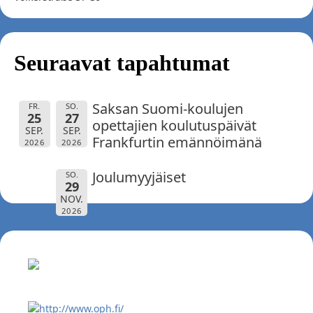
Seuraavat tapahtumat
Saksan Suomi-koulujen
FR.
SO.
25
27
opettajien koulutuspäivät
SEP.
SEP.
Frankfurtin emännöimänä
2026
2026
Joulumyyjäiset
SO.
29
NOV.
2026