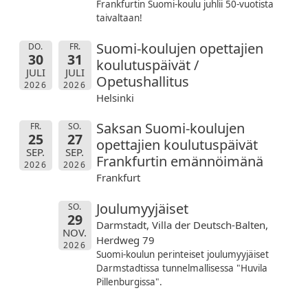
Frankfurtin Suomi-koulu juhlii 50-vuotista
taivaltaan!
Suomi-koulujen opettajien
DO.
FR.
30
31
koulutuspäivät /
JULI
JULI
Opetushallitus
2026
2026
Helsinki
Saksan Suomi-koulujen
FR.
SO.
25
27
opettajien koulutuspäivät
SEP.
SEP.
Frankfurtin emännöimänä
2026
2026
Frankfurt
Joulumyyjäiset
SO.
29
Darmstadt, Villa der Deutsch-Balten,
NOV.
Herdweg 79
2026
Suomi-koulun perinteiset joulumyyjäiset
Darmstadtissa tunnelmallisessa "Huvila
Pillenburgissa".