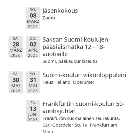
Jäsenkokous
SO.
08
Zoom
MÄRZ
2026
Saksan Suomi-koulujen
SA.
DO.
28
02
pääsiäismatka 12 - 18-
MÄRZ
APR.
vuotiaille
2026
2026
Suomi, pääkaupunkiseutu
Suomi-koulun viikonloppuleiri
SA.
SO.
30
31
Haus Heliand, Oberursel
MAI
MAI
2026
2026
Frankfurtin Suomi-koulun 50-
SA.
13
vuotisjuhlat
JUNI
Frankfurtin suomalainen seurakunta,
2026
Carl-Goerdeler-Str. 1a, Frankfurt am
Main